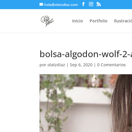
hola@olatzdiaz.com
Inicio
Portfolio
Ilustrac
bolsa-algodon-wolf-2
por
olatzdiaz
|
Sep 6, 2020
|
0 Comentarios