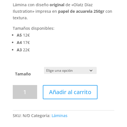
de
Lámina con diseño
original
de «Olatz Díaz
precios:
Ilustration» impresa en
papel de acuarela 250gr
con
desde
textura.
12.00 €
hasta
Tamaños disponibles:
22.00 €
A5
12€
A4
17€
A3
22€
Tamaño
Lámina
Añadir al carrito
CAPRICORN
cantidad
SKU:
N/D
Categoría:
Láminas