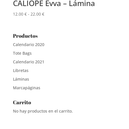
CALÍOPE Evva – Lámina
Rango
12.00
€
-
22.00
€
de
precios:
desde
Productos
12.00 €
Calendario 2020
hasta
Tote Bags
22.00 €
Calendario 2021
Libretas
Láminas
Marcapáginas
Carrito
No hay productos en el carrito.