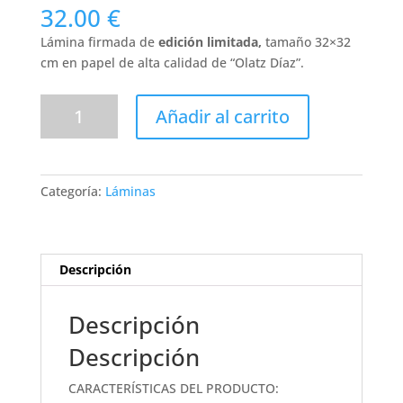
32.00
€
Lámina firmada de
edición limitada,
tamaño 32×32
cm en papel de alta calidad de “Olatz Díaz”.
Jules
Añadir al carrito
||
Lámina
de
"edición
Categoría:
Láminas
limitada"
cantidad
Descripción
Descripción
Descripción
CARACTERÍSTICAS DEL PRODUCTO: