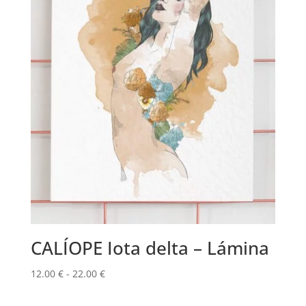
CALÍOPE Iota delta – Lámina
Rango
12.00
€
-
22.00
€
de
precios: