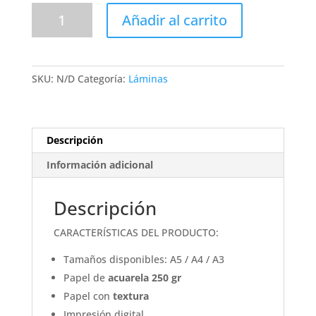
CALÍOPE
Añadir al carrito
Delta
-
Lámina
cantidad
SKU:
N/D
Categoría:
Láminas
Descripción
Información adicional
Descripción
CARACTERÍSTICAS DEL PRODUCTO:
Tamaños disponibles: A5 / A4 / A3
Papel de
acuarela 250 gr
Papel con
textura
Impresión digital