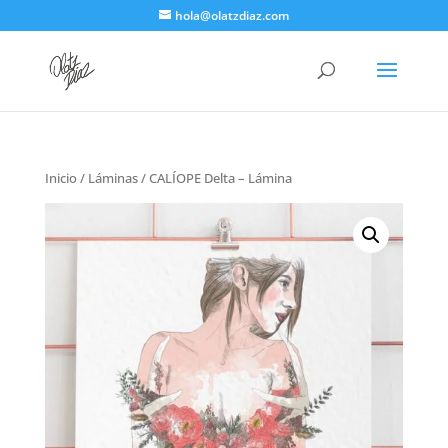
hola@olatzdiaz.com
Inicio
/
Láminas
/ CALÍOPE Delta – Lámina