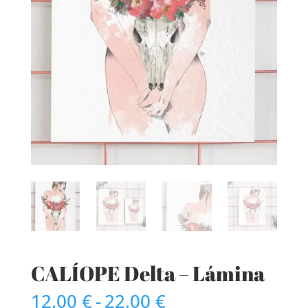
CALÍOPE Delta – Lámina
Rango
12.00
€
-
22.00
€