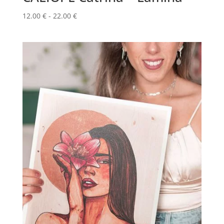
Rango
12.00
€
-
22.00
€
de
precios:
desde
12.00 €
hasta
22.00 €