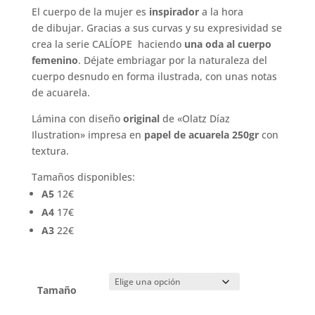
de
El cuerpo de la mujer es
inspirador
a la hora
precios:
de dibujar. Gracias a sus curvas y su expresividad se
desde
crea la serie CALÍOPE haciendo
una oda al cuerpo
12.00 €
femenino
. Déjate embriagar por la naturaleza del
hasta
cuerpo desnudo en forma ilustrada, con unas notas
22.00 €
de acuarela.
Lámina con diseño
original
de «Olatz Díaz
Ilustration» impresa en
papel de acuarela 250gr
con
textura.
Tamaños disponibles:
A5
12€
A4
17€
A3
22€
Tamaño