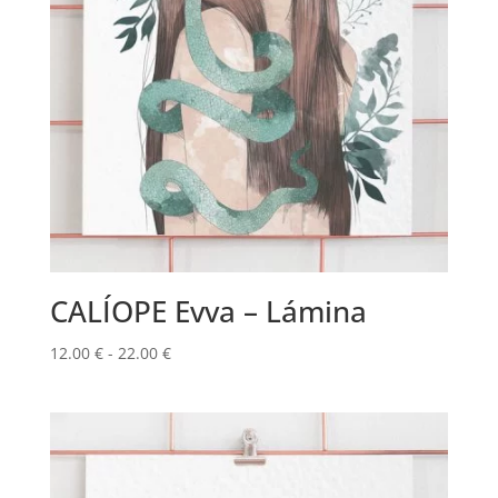
CALÍOPE Evva – Lámina
Rango
12.00
€
-
22.00
€
de
precios:
desde
12.00 €
hasta