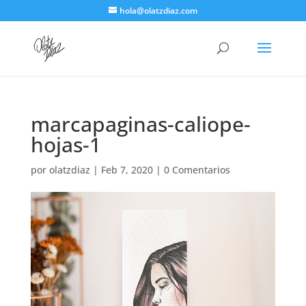
hola@olatzdiaz.com
marcapaginas-caliope-
hojas-1
por
olatzdiaz
|
Feb 7, 2020
|
0 Comentarios